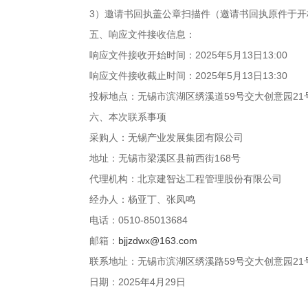
3
）邀请书回执盖公章扫描件（邀请书回执原件于开
五、响应文件接收信息：
响应文件接收开始时间：
2025
年
5
月
13
日
13:00
响应文件接收截止时间：
2025
年
5
月
13
日
13:30
投标地点：无锡市滨湖区绣溪道
59
号交大创意园
21
六、本次联系事项
采购人：无锡产业发展集团有限公司
地址：无锡市梁溪区县前西街
168
号
代理机构：北京建智达工程管理股份有限公司
经办人：杨亚丁、张凤鸣
电话：
0510-85013684
邮箱：
bjjzdwx@163.com
联系地址：无锡市滨湖区绣溪路
59
号交大创意园
21
日期：
2025
年
4
月
29
日