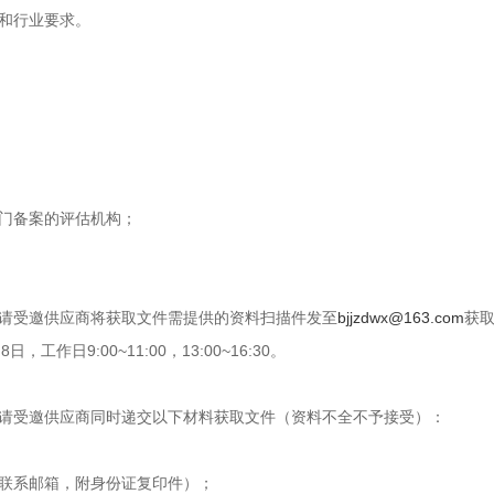
和行业要求。
门备案的评估机构；
请受邀供应商将获取文件需提供的资料扫描件发至
bjjzdwx@163.com
获
月
8
日，工作日
9:00~11:00
，
13:00~16:30
。
。请受邀供应商同时递交以下材料获取文件（资料不全不予接受）：
联系邮箱，附身份证复印件）；