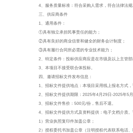
4
、服务质量标准：符合采购人需求，符合法律法规
三、供应商条件
1
、通用条件：
①具有独立承担民事责任的能力；
②具有良好的商业信誉和健全的财务会计制度；
③具有履行合同所必需的专业技术能力；
2
、特定条件：投标供应商应是在市级及以上主管部
3
、本项目不接受联合体投标。
四、邀请招标文件发布信息：
1
、招标文件提供地点：本项目采用线上报名方式，
2
、招标文件提供期限：
2025
年
4
月
29
日
-2025
年
5
3
、招标文件售价：
500
元
/
份，售后不退。
4
、招标文件提供方式及资料提供：电子文档介质
1
）营业执照复印件加盖公章；
2
）授权委托书加盖公章（注明授权代表联系电话、