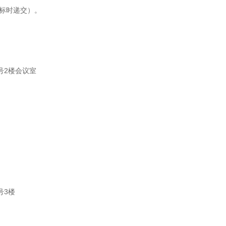
标时递交）。
号
2
楼会议室
号
3
楼