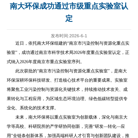
南大环保成功通过市级重点实验室认
定
发布时间:2026-6-1
近日，依托南大环保组建的“南京市污染控制与资源化重点实
验室”，成功通过南京市科学技术局2026年度重点实验室认定，正
式纳入2026年度南京市重点实验室序列。
此次获批的“南京市污染控制与资源化重点实验室”，是南大
环保深耕环保科技研发、打造核心技术平台的重要成果。实验室
将聚焦工业污染控制与资源化关键技术，持续推动技术攻关、成
果转化与工程应用，为区域生态环境治理、绿色低碳转型提供专
业化、系统化的技术支撑。
未来，南大环保将以重点实验室为创新载体，深化与南京大
学等高校、科研院所的产学研协同创新，完善“研发—转化—应
用”全链条创新体系，加强高端科研人才引育与创新团队建设，推