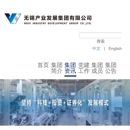
中文
|
English
首页
集团
集团
党建
集团
集团
简介
资讯
工作
成员
公告