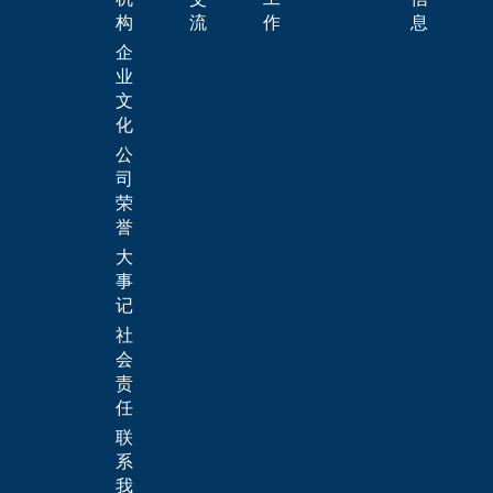
构
流
作
息
企
业
文
化
公
司
荣
誉
大
事
记
社
会
责
任
联
系
我