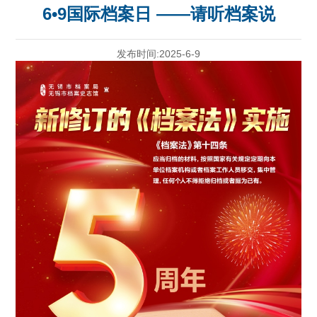
6•9国际档案日 ——请听档案说
发布时间:2025-6-9