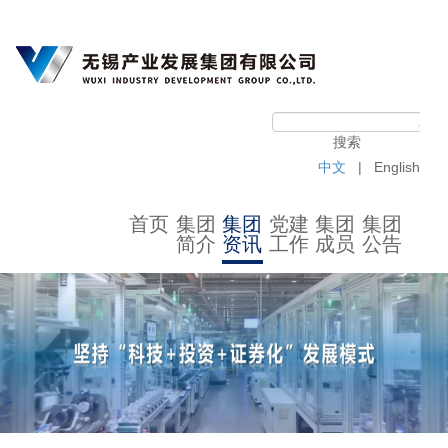
中文
|
English
首页
集团
集团
党建
集团
集团
简介
资讯
工作
成员
公告