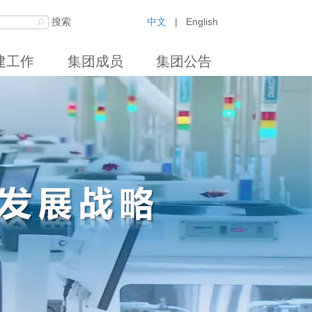
中文
|
English
建工作
集团成员
集团公告