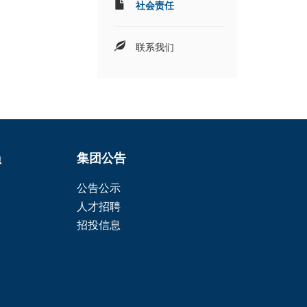
社会责任
联系我们
员
集团公告
公告公示
人才招聘
招投信息