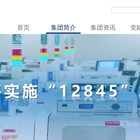
首页
集团简介
集团资讯
党